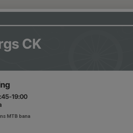
rgs CK
ing
7:45-19:00
a
tens MTB bana