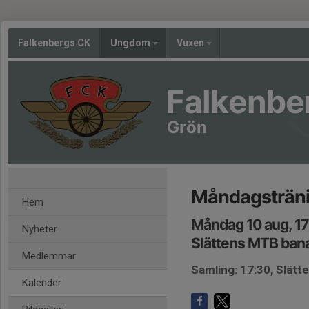
Falkenbergs CK
Ungdom
Vuxen
Falkenbe
Grön
Måndagsträn
Hem
Måndag 10 aug, 1
Nyheter
Slättens MTB ban
Medlemmar
Samling: 17:30, Slät
Kalender