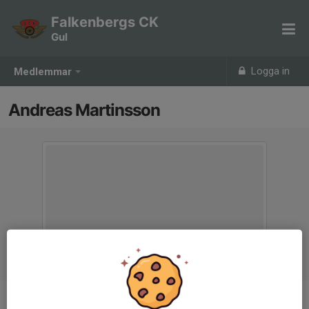
Falkenbergs CK
Gul
Logga in
Medlemmar
Andreas Martinsson
Titel