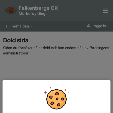
Falkenbergs CK
Mörkercykling
Logga in
Till hemsidan
Dold sida
Sidan du försöker nå är dold och kan endast nås av föreningens
administratörer.