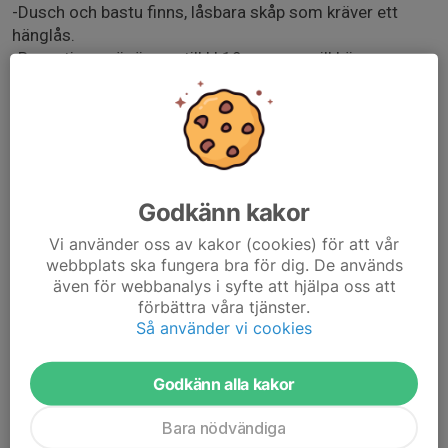
-Dusch och bastu finns, låsbara skåp som kräver ett
hänglås.
-Receptionen är öppen till kl 19 om man vill köpa en
dricka eller fråga något.
-Det finns det ju platser i den öppna bokningen då kan
man köpa drop in för 135:- alt om redan har träningskort
här. Detta sker via Friskis &Svettis egen verksamhet.
Dessa platerna är de utöver de 20 vi har köpt.
-Det finns trasor i salen som man skall torka av sin cykel
Godkänn kakor
samt på golvet runt om.
-Ta med vattenflaska å något att torka pannan med.
Vi använder oss av kakor (cookies) för att vår
webbplats ska fungera bra för dig. De används
-Exakt vilka onsdagar kan ni se i vår app. Blir instruktion
även för webbanalys i syfte att hjälpa oss att
sjuk kommer vi maila ut detta .
förbättra våra tjänster.
-Vid jul kommer vissa pass ej ske. Detta informeras via
Så använder vi cookies
dessa inbjudningar
Godkänn alla kakor
Bara nödvändiga