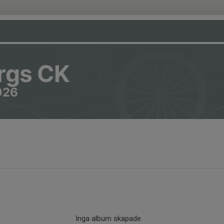
rgs CK
026
Inga album skapade