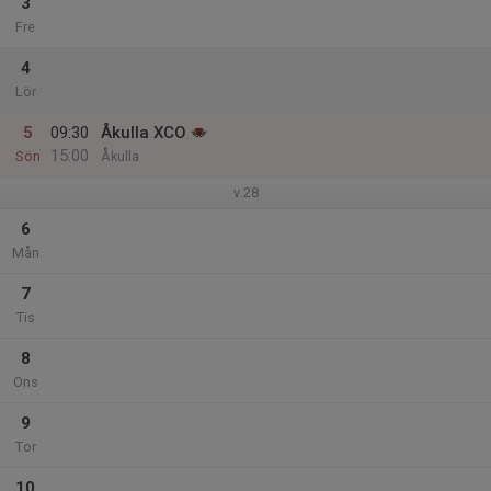
3
Fre
4
Lör
5
09:30
Åkulla XCO
15:00
Sön
Åkulla
v.28
6
Mån
7
Tis
8
Ons
9
Tor
10