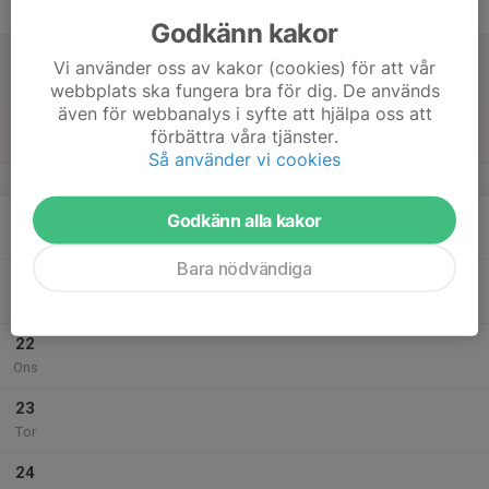
Fre
Godkänn kakor
18
Vi använder oss av kakor (cookies) för att vår
Lör
webbplats ska fungera bra för dig. De används
även för webbanalys i syfte att hjälpa oss att
19
förbättra våra tjänster.
Sön
Så använder vi cookies
v.30
20
Godkänn alla kakor
Mån
Bara nödvändiga
21
Tis
22
Ons
23
Tor
24