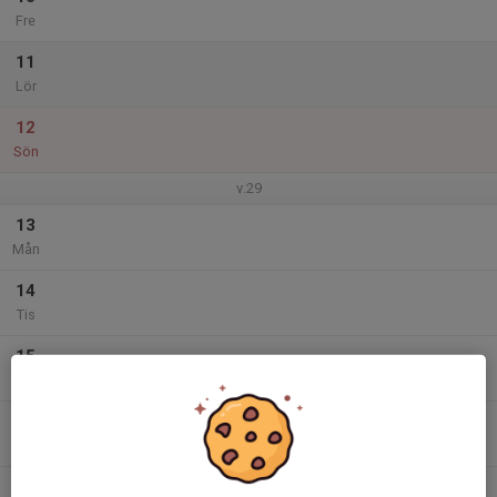
Fre
11
Lör
12
Sön
v.29
13
Mån
14
Tis
15
Ons
16
Tor
17