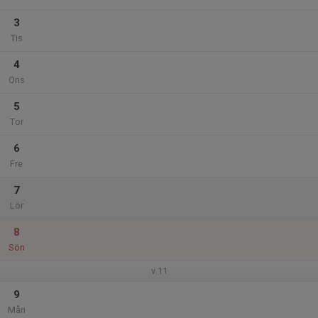
3
Tis
4
Ons
5
Tor
6
Fre
7
Lör
8
Sön
v.11
9
Mån