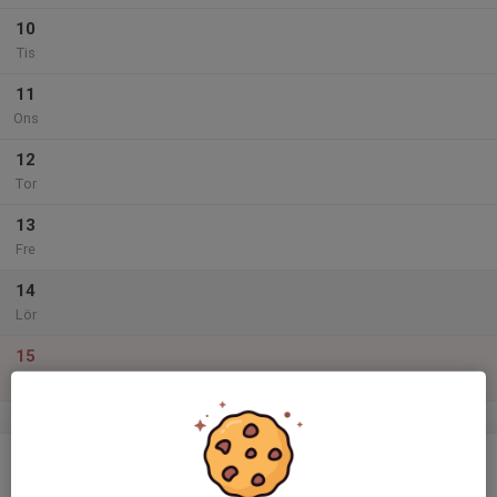
10
Tis
11
Ons
12
Tor
13
Fre
14
Lör
15
Sön
v.12
16
Mån