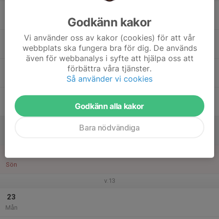
17
Godkänn kakor
Tis
Vi använder oss av kakor (cookies) för att vår
18
webbplats ska fungera bra för dig. De används
Ons
även för webbanalys i syfte att hjälpa oss att
19
förbättra våra tjänster.
Så använder vi cookies
Tor
20
Godkänn alla kakor
Fre
21
Bara nödvändiga
Lör
22
Sön
v.13
23
Mån