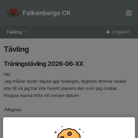
Falkenbergs CK
Logga in
Tävling
Tävling
Träningstävling 2026-06-XX
Hej
Jag måste tyvärr skjuta upp tävlingen, dygnets timmar räcker
inte till så jag har inte hunnit planera den som jag önskar.
Hoppas kunna hitta ett senare datum.
/Magnus
Falkenbergs cykelklubb tävling 2026